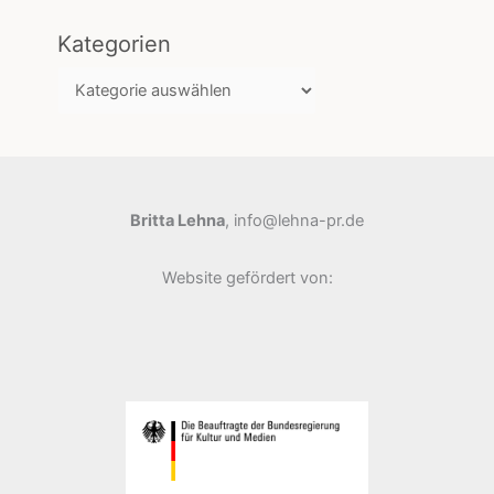
Kategorien
K
a
t
e
g
Britta Lehna
, info@lehna-pr.de
o
r
Website gefördert von:
i
e
n