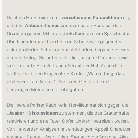
Delphine Horvilleur nimmt
verschiedene Perspektiven
ein,
um dem
Antisemitismus
und dem tiefen Hass auf den
Grund zu gehen. Mit ihren Großeltern, die eine Sprache der
Überlebenden praktizierten und Schutzwälle gegen den
unkontrollierten Schmerz errichtet hatten, beginnt sie einen
inneren Dialog. Sie untersucht die „jüdische Paranoia“ (wie
sie es nennt): Hab Vertrauen/Sei auf der Hut. Außerdem
stellt sie sich den Fragen ihrer Kinder: „Warum fängt das
jetzt wieder an, Mama?“. Sie sucht Gespräche mit
denjenigen Menschen, die ihr guttun.
Die liberale Pariser Rabbinerin Horvilleur hat sich gegen die
„Ja aber“-Diskussionen
zu stemmen, die das Grauenhafte
relativieren und eine Täter-Opfer-Umkehr betreiben wollen.
Von ihr werden Analysen mit eindeutigem Appell-Charakter
erwartet. Sie stellt fest: „Krieg tötet auch die Sprache. Alles