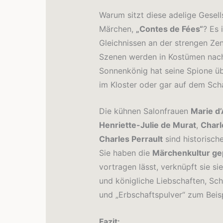
Warum sitzt diese adelige Gesell
Märchen,
„Contes de Fées“
? Es 
Gleichnissen an der strengen Ze
Szenen werden in Kostümen nachg
Sonnenkönig hat seine Spione übe
im Kloster oder gar auf dem Scha
Die kühnen Salonfrauen
Marie d
Henriette-Julie de Murat
,
Charl
Charles Perrault
sind historische
Sie haben die
Märchenkultur ge
vortragen lässt, verknüpft sie s
und königliche Liebschaften, Sc
und „Erbschaftspulver“ zum Beisp
Fazit: