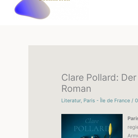
Clare Pollard: De
Roman
Literatur
,
Paris - Île de France
/
0
Pari
regi
Armu