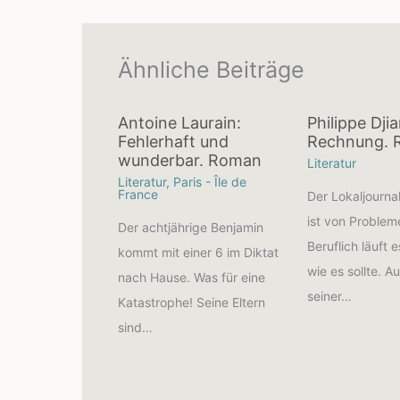
Ähnliche Beiträge
Antoine Laurain:
Philippe Dji
Fehlerhaft und
Rechnung.
wunderbar. Roman
Literatur
Literatur
,
Paris - Île de
France
Der Lokaljourna
ist von Proble
Der achtjährige Benjamin
Beruflich läuft e
kommt mit einer 6 im Diktat
wie es sollte. A
nach Hause. Was für eine
seiner…
Katastrophe! Seine Eltern
sind…