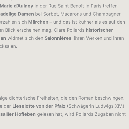
Marie d’Aulnoy
in der Rue Saint Benoît in Paris treffen
h
adelige Damen
bei Sorbet, Macarons und Champagner.
erzählen sich
Märchen
– und das ist kühner als es auf den
en Blick erscheinen mag. Clare Pollards
historischer
an
widmet sich den
Salonnières
, ihren Werken und ihren
cksalen.
inige dichterische Freiheiten, die den Roman beschwingen.
fe der
Lieselotte von der Pfalz
(Schwägerin Ludwigs XIV.)
ailler Hofleben
gelesen hat, wird Pollards Zugaben nicht