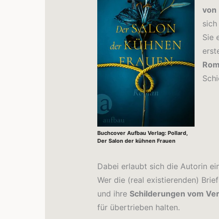
von 
sic
Sie 
erst
Rom
Schi
Buchcover Aufbau Verlag: Pollard,
Der Salon der kühnen Frauen
Dabei erlaubt sich die Autorin e
Wer die (real existierenden) Brie
und ihre
Schilderungen vom Vers
für übertrieben halten.