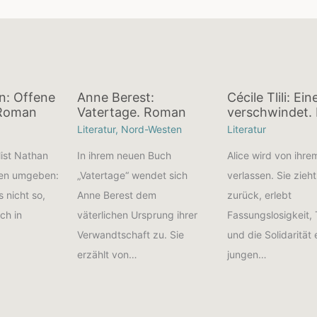
an: Offene
Anne Berest:
Cécile Tlili: Ei
 Roman
Vatertage. Roman
verschwindet.
Literatur
,
Nord-Westen
Literatur
list Nathan
In ihrem neuen Buch
Alice wird von ihr
men umgeben:
„Vatertage“ wendet sich
verlassen. Sie zieht
s nicht so,
Anne Berest dem
zurück, erlebt
uch in
väterlichen Ursprung ihrer
Fassungslosigkeit, 
Verwandtschaft zu. Sie
und die Solidarität 
erzählt von…
jungen…