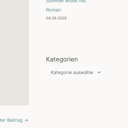
Sommer endet nie.
Roman
04.06.2026
Kategorien
K
a
t
e
g
o
ter Beitrag
→
r