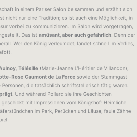
schaft in einem Pariser Salon beisammen und erzählt sich
ist nicht nur eine Tradition; es ist auch eine Möglichkeit, in
nsur vorbei zu kommunizieren. Im Salon wird vorgetragen,
estellt. Das ist
amüsant, aber auch gefährlich
. Denn der
rall. Wer den König verleumdet, landet schnell im Verlies,
fott.
’Aulnoy
,
Télésille
(Marie-Jeanne L’Héritier de Villandon),
otte-Rose Caumont de La Force
sowie der Stammgast
 Personen, die tatsächlich schriftstellerisch tätig waren.
prägt
. Und während Pollard sie ihre Geschichten
ie geschickt mit Impressionen vom Königshof: Heimliche
häferstündchen im Park, Perücken und Läuse, faule Zähne
iel.