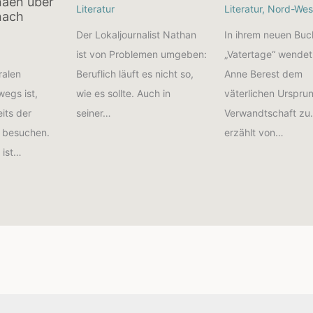
näen über
Literatur
Literatur
,
Nord-Wes
nach
Der Lokaljournalist Nathan
In ihrem neuen Buc
ist von Problemen umgeben:
„Vatertage“ wendet
Beruflich läuft es nicht so,
Anne Berest dem
ralen
wie es sollte. Auch in
väterlichen Ursprun
egs ist,
seiner…
Verwandtschaft zu.
eits der
erzählt von…
 besuchen.
 ist…