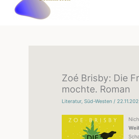
Zoé Brisby: Die F
mochte. Roman
Literatur
,
Süd-Westen
/
22.11.20
Nich
Weih
Scha