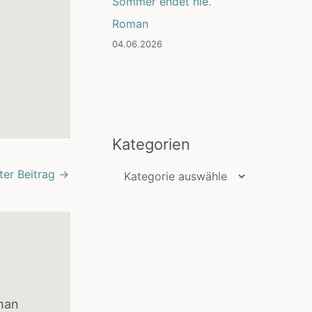
Sommer endet nie.
Roman
04.06.2026
Kategorien
K
ter Beitrag
→
a
t
e
g
o
r
man