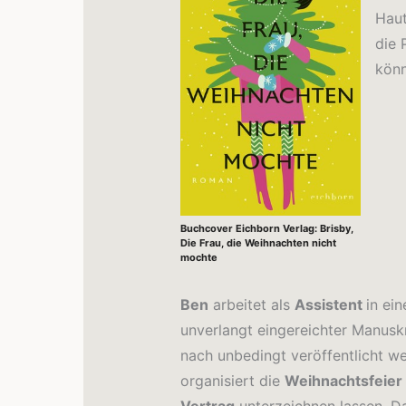
Hau
die 
könn
Buchcover Eichborn Verlag: Brisby,
Die Frau, die Weihnachten nicht
mochte
Ben
arbeitet als
Assistent
in ei
unverlangt eingereichter Manuskr
nach unbedingt veröffentlicht wer
organisiert die
Weihnachtsfeier 
Vertrag
unterzeichnen lassen. D