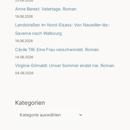
25.06.2026
Anne Berest: Vatertage. Roman
19.06.2026
Landstraßen im Nord-Elsass: Von Neuwiller-lès-
Saverne nach Walbourg
16.06.2026
Cécile Tlili: Eine Frau verschwindet. Roman
14.06.2026
Virginie Grimaldi: Unser Sommer endet nie. Roman
04.06.2026
Kategorien
K
a
t