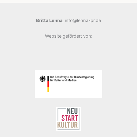
e
g
Britta Lehna
, info@lehna-pr.de
o
r
Website gefördert von:
i
e
n