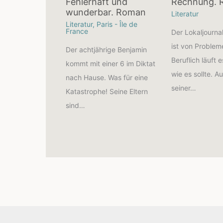
Fehlerhaft und
Rechnung.
wunderbar. Roman
Literatur
Literatur
,
Paris - Île de
France
Der Lokaljourna
ist von Proble
Der achtjährige Benjamin
Beruflich läuft e
kommt mit einer 6 im Diktat
wie es sollte. A
nach Hause. Was für eine
seiner…
Katastrophe! Seine Eltern
sind…