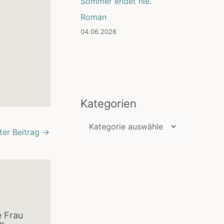
Sommer endet nie.
Roman
04.06.2026
Kategorien
K
ter Beitrag
→
a
t
e
g
o
ne Frau
r