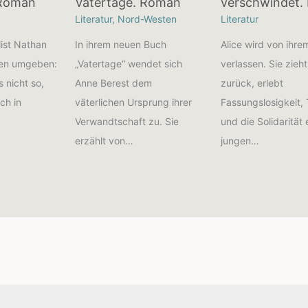
 Roman
Vatertage. Roman
verschwindet.
Literatur
,
Nord-Westen
Literatur
list Nathan
In ihrem neuen Buch
Alice wird von ihr
men umgeben:
„Vatertage“ wendet sich
verlassen. Sie zieht
s nicht so,
Anne Berest dem
zurück, erlebt
uch in
väterlichen Ursprung ihrer
Fassungslosigkeit, 
Verwandtschaft zu. Sie
und die Solidarität 
erzählt von…
jungen…