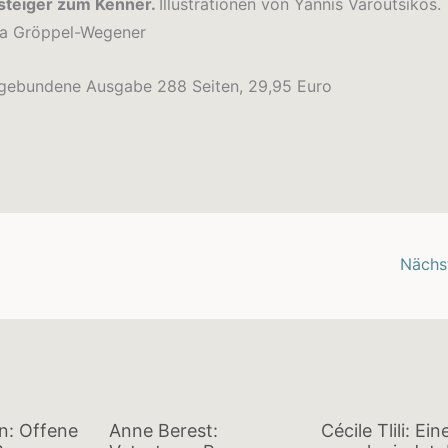
steiger zum Kenner.
Illustrationen von Yannis Varoutsikos.
la Gröppel-Wegener
, gebundene Ausgabe 288 Seiten, 29,95 Euro
Nächs
an: Offene
Anne Berest:
Cécile Tlili: Ei