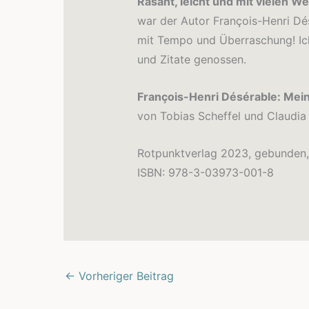
Rasant, leicht und mit vielen W
war der Autor François-Henri Dés
mit Tempo und Überraschung! I
und Zitate genossen.
F
rançois
-Henri Désérable: Mei
von Tobias Scheffel und Claudia 
Rotpunktverlag 2023, gebunden, 
ISBN: 978-3-03973-001-8
←
Vorheriger Beitrag