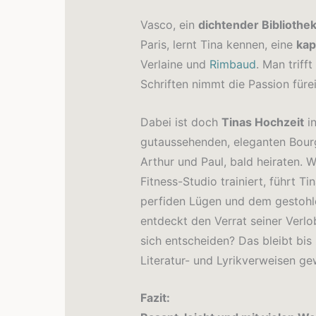
Vasco, ein
dichtender Bibliothe
Paris, lernt Tina kennen, eine
kap
Verlaine und
Rimbaud
. Man triff
Schriften nimmt die Passion fürei
Dabei ist doch
Tinas Hochzeit
in
gutaussehenden, eleganten Bourg
Arthur und Paul, bald heiraten.
Fitness-Studio trainiert, führt T
perfiden Lügen und dem gestohl
entdeckt den Verrat seiner Verlo
sich entscheiden? Das bleibt bi
Literatur- und Lyrikverweisen ge
Fazit: