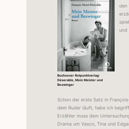
den 
erzä
spie
und 
Buchcover Rotpunktverlag:
Déserable, Mein Meister und
Bezwinger
Schon der erste Satz in Françoi
dem Ruder läuft, habe ich begrif
Erzähler muss dem Untersuchungsr
Drama um Vasco, Tina und Edgar 