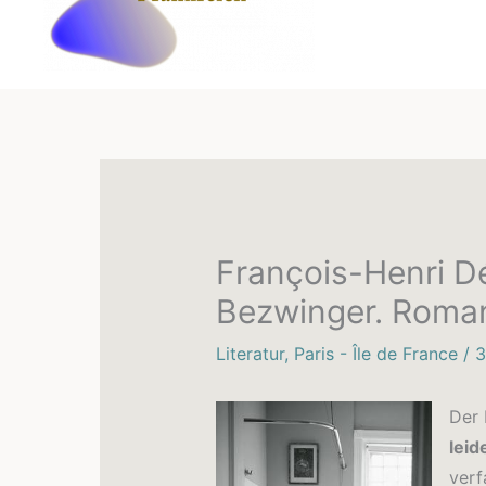
François-Henri D
Bezwinger. Roma
Literatur
,
Paris - Île de France
/
3
Der 
leid
verf