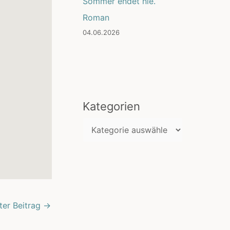
Sommer endet nie.
Roman
04.06.2026
Kategorien
K
a
t
e
g
ter Beitrag
→
o
r