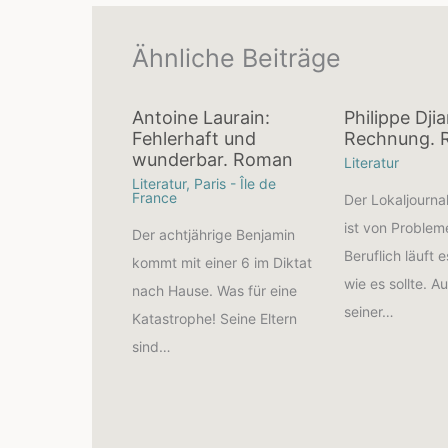
Ähnliche Beiträge
Antoine Laurain:
Philippe Dji
Fehlerhaft und
Rechnung.
wunderbar. Roman
Literatur
Literatur
,
Paris - Île de
France
Der Lokaljourna
ist von Proble
Der achtjährige Benjamin
Beruflich läuft e
kommt mit einer 6 im Diktat
wie es sollte. A
nach Hause. Was für eine
seiner…
Katastrophe! Seine Eltern
sind…