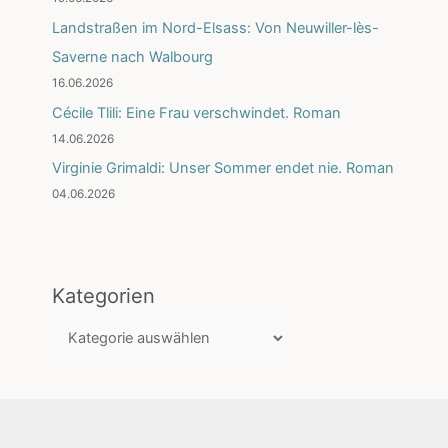
Landstraßen im Nord-Elsass: Von Neuwiller-lès-
Saverne nach Walbourg
16.06.2026
Cécile Tlili: Eine Frau verschwindet. Roman
14.06.2026
Virginie Grimaldi: Unser Sommer endet nie. Roman
04.06.2026
Kategorien
K
a
t
e
g