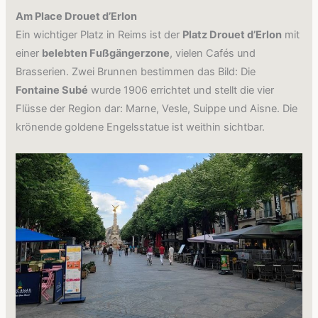
Am Place Drouet d’Erlon
Ein wichtiger Platz in Reims ist der
Platz Drouet d’Erlon
mit
einer
belebten Fußgängerzone
, vielen Cafés und
Brasserien. Zwei Brunnen bestimmen das Bild: Die
Fontaine Subé
wurde 1906 errichtet und stellt die vier
Flüsse der Region dar: Marne, Vesle, Suippe und Aisne. Die
krönende goldene Engelsstatue ist weithin sichtbar.