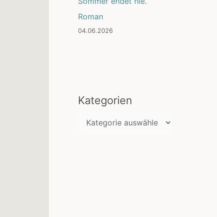
Sommer endet nie.
Roman
04.06.2026
Kategorien
K
a
t
e
g
o
r