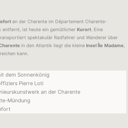
hefort
an der Charente im Département Charente-
 entfernt, ist heute ein gemütlicher
Kurort
. Eine
 transportiert spektakulär Radfahrer und Wanderer über
Charente
in den Atlantik liegt die kleine
Insel Île
Madame
,
reichen kann.
mit dem Sonnenkönig
iziers Pierre Loti
enieurskunstwerk an der Charente
ente-Mündung
fort