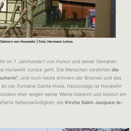
Dächern von Hunawihr | Foto: Hermann Lehna
r im 7. Jahrhundert von Hunon und seiner Gemahlin
me Hunawihr zurück geht. Die Menschen verehrten
die
scherin“
, und noch heute erinnern der Brunnen und das
an sie: Fontaine Sainte-Hune. Heutzutage ist Hunawihr
sondern eher wegen seiner Weine bekannt und besitzt am
afierte Sehenswürdigkeit: die
Kirche Saint-Jacques-le-