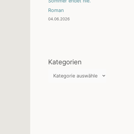
Sommer endet nie.
Roman
04.06.2026
Kategorien
K
a
t
e
g
o
r