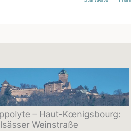
ippolyte – Haut-Kœnigsbourg:
Elsässer Weinstraße