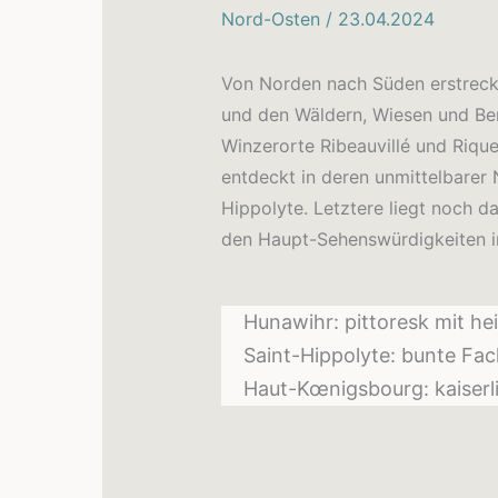
Nord-Osten
/
23.04.2024
Von Norden nach Süden erstreckt
und den Wäldern, Wiesen und Ber
Winzerorte Ribeauvillé und Rique
entdeckt in deren unmittelbarer
Hippolyte. Letztere liegt noch d
den Haupt-Sehenswürdigkeiten im
Hunawihr: pittoresk mit he
Saint-Hippolyte: bunte Fa
Haut-Kœnigsbourg: kaiserl