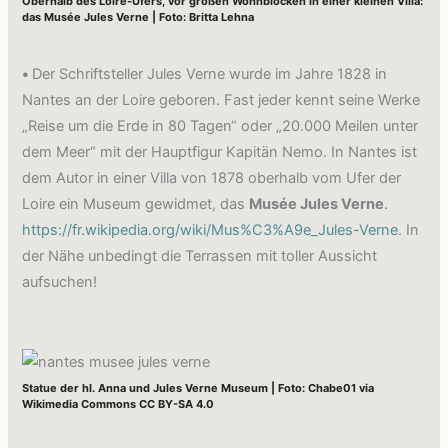
Oberhalb des Loire-Ufers, vor großen Wohnblöcken in einer kleinen Villa:
das Musée Jules Verne | Foto: Britta Lehna
•
Der Schriftsteller Jules Verne wurde im Jahre 1828 in
Nantes an der Loire geboren. Fast jeder kennt seine Werke
„Reise um die Erde in 80 Tagen“ oder „20.000 Meilen unter
dem Meer“ mit der Hauptfigur Kapitän Nemo. In Nantes ist
dem Autor in einer Villa von 1878 oberhalb vom Ufer der
Loire ein Museum gewidmet, das
Musée Jules Verne
.
https://fr.wikipedia.org/wiki/Mus%C3%A9e_Jules-Verne
. In
der Nähe unbedingt die Terrassen mit toller Aussicht
aufsuchen!
Statue der hl. Anna und Jules Verne Museum | Foto: Chabe01 via
Wikimedia Commons CC BY-SA 4.0